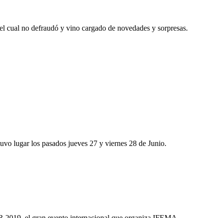
 el cual no defraudó y vino cargado de novedades y sorpresas.
 tuvo lugar los pasados jueves 27 y viernes 28 de Junio.
UR 2019, el gran evento internacional que organiza IFEMA.