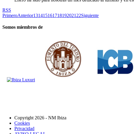
RSS
Primero
Anterior
13
14
15
16
17
18
19
20
21
22
Siguiente
Somos miembros de
Copyright 2026 - NM Ibiza
Cookies
Privacidad
AVISO LEGAL