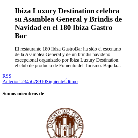
Ibiza Luxury Destination celebra
su Asamblea General y Brindis de
Navidad en el 180 Ibiza Gastro
Bar
El restaurante 180 Ibiza GastroBar ha sido el escenario
de la Asamblea General y de un brindis navideño
excepcional organizado por Ibiza Luxury Destination,
el club de producto de Fomento del Turismo. Bajo la...
RSS
Anterior
1
2
3
4
5
6
7
8
9
10
Siguiente
Último
Somos miembros de