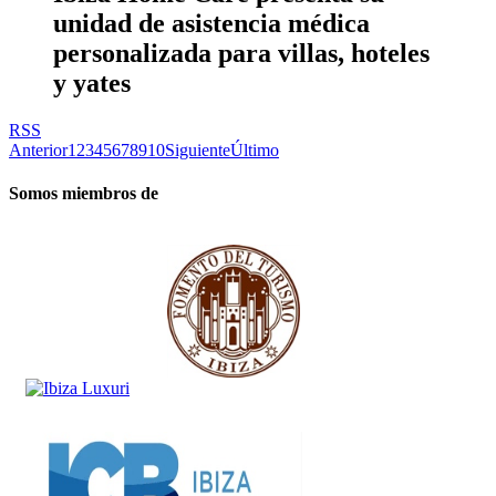
unidad de asistencia médica
personalizada para villas, hoteles
y yates
RSS
Anterior
1
2
3
4
5
6
7
8
9
10
Siguiente
Último
Somos miembros de