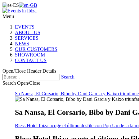
Menu
EVENTS
ABOUT US
SERVICES
NEWS
OUR CUSTOMERS
SHOWROOM
CONTACT US
Open/Close Header Details
Search
Search Open/Close
Sa Nansa, El Corsario, Bibo by Dani Garcia y Kaixo triunfan e
Sa Nansa, El Corsario, Bibo by Dani G
Bless Hotel Ibiza acoge el último desfile con Pop Up de la la 
Bless Hotel Ibiza acoge el último desf