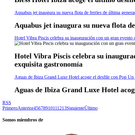
Aquabus jet inaugura su nueva flota de ferries de última genera
Aquabus jet inaugura su nueva flota de
Hotel Vibra Piscis celebra su inauguración con un gran evento 
Hotel Vibra Piscis celebra su inaugura
exquisita gastronomía
Aguas de Ibiza Grand Luxe Hotel acoge el desfile con Pop Up 
Aguas de Ibiza Grand Luxe Hotel acoge
RSS
Primero
Anterior
4
5
6
7
8
9
10
11
12
13
Siguiente
Último
Somos miembros de