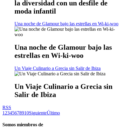
la diversidad con un desfile de
moda infantil
Una noche de Glamour bajo las estrellas en Wi-ki-woo
Una noche de Glamour bajo las
estrellas en Wi-ki-woo
Un Viaje Culinario a Grecia sin Salir de Ibiza
Un Viaje Culinario a Grecia sin
Salir de Ibiza
RSS
1
2
3
4
5
6
7
8
9
10
Siguiente
Último
Somos miembros de