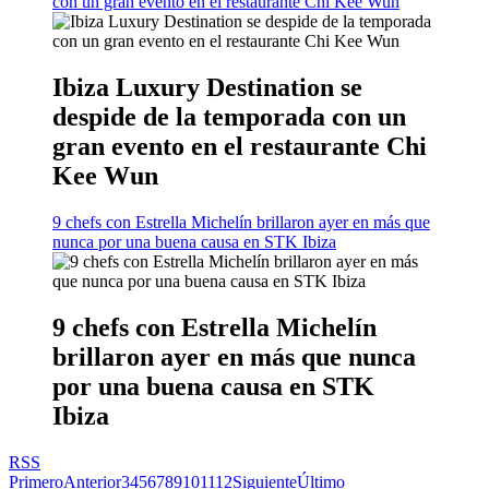
con un gran evento en el restaurante Chi Kee Wun
Ibiza Luxury Destination se
despide de la temporada con un
gran evento en el restaurante Chi
Kee Wun
9 chefs con Estrella Michelín brillaron ayer en más que
nunca por una buena causa en STK Ibiza
9 chefs con Estrella Michelín
brillaron ayer en más que nunca
por una buena causa en STK
Ibiza
RSS
Primero
Anterior
3
4
5
6
7
8
9
10
11
12
Siguiente
Último