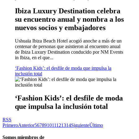
Ibiza Luxury Destination celebra
su encuentro anual y nombra a los
nuevos socios y embajadores
Ushuaïa Ibiza Beach Hotel acogió anoche a más de un
centenar de personas que asistieron al encuentro anual
de Ibiza Luxury Destination conducido por NM Events
in Ibiza, en el que...
‘Fashion Kids’: el desfile de moda que impulsa la
inclusión total
‘Fashion Kids’: el desfile de moda
que impulsa la inclusión total
RSS
Primero
Anterior
5
6
7
8
9
10
11
12
13
14
Siguiente
Último
Somos miembros de