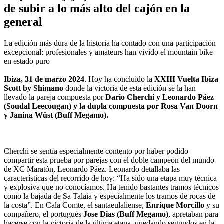
de subir a lo más alto del cajón en la
general
La edición más dura de la historia ha contado con una participación
excepcional: profesionales y amateurs han vivido el mountain bike
en estado puro
Ibiza, 31 de marzo 2024
. Hoy ha concluido la
XXIII Vuelta Ibiza
Scott by Shimano
donde la victoria de esta edición se la han
llevado la pareja compuesta por
Dario Cherchi y Leonardo Páez
(Soudal Leecougan) y la dupla compuesta por Rosa Van Doorn
y Janina Wüst (Buff Megamo).
Cherchi se sentía especialmente contento por haber podido
compartir esta prueba por parejas con el doble campeón del mundo
de XC Maratón, Leonardo Páez. Leonardo detallaba las
características del recorrido de hoy: “Ha sido una etapa muy técnica
y explosiva que no conocíamos. Ha tenido bastantes tramos técnicos
como la bajada de Sa Talaia y especialmente los tramos de rocas de
la costa”. En Cala Comte, el santaeulaliense,
Enrique Morcillo
y su
compañero, el portugués
Jose Dias (Buff Megamo)
, apretaban para
hacerse con la victoria de la última etapa, quedando segundos en la