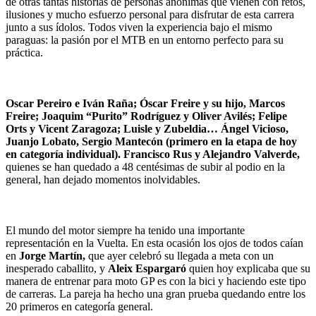
de otras tantas historias de personas anónimas que vienen con retos,
ilusiones y mucho esfuerzo personal para disfrutar de esta carrera
junto a sus ídolos. Todos viven la experiencia bajo el mismo
paraguas: la pasión por el MTB en un entorno perfecto para su
práctica.
Oscar Pereiro e Iván Raña; Óscar Freire y su hijo, Marcos
Freire; Joaquim “Purito” Rodríguez y Oliver Avilés; Felipe
Orts y Vicent Zaragoza; Luisle y Zubeldia… Ángel Vicioso,
Juanjo Lobato, Sergio Mantecón (primero en la etapa de hoy
en categoría individual). Francisco Rus y Alejandro Valverde,
quienes se han quedado a 48 centésimas de subir al podio en la
general, han dejado momentos inolvidables.
El mundo del motor siempre ha tenido una importante
representación en la Vuelta. En esta ocasión los ojos de todos caían
en
Jorge Martín,
que ayer celebró su llegada a meta con un
inesperado caballito, y
Aleix Espargaró
quien hoy explicaba que su
manera de entrenar para moto GP es con la bici y haciendo este tipo
de carreras. La pareja ha hecho una gran prueba quedando entre los
20 primeros en categoría general.