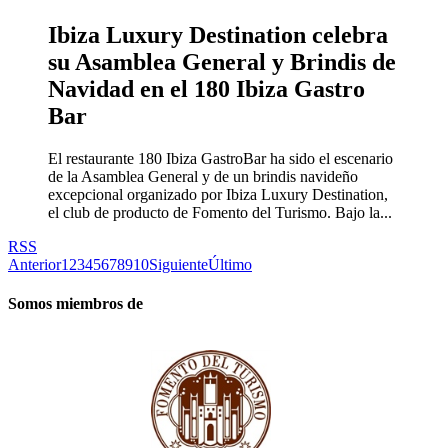
Ibiza Luxury Destination celebra
su Asamblea General y Brindis de
Navidad en el 180 Ibiza Gastro
Bar
El restaurante 180 Ibiza GastroBar ha sido el escenario
de la Asamblea General y de un brindis navideño
excepcional organizado por Ibiza Luxury Destination,
el club de producto de Fomento del Turismo. Bajo la...
RSS
Anterior
1
2
3
4
5
6
7
8
9
10
Siguiente
Último
Somos miembros de