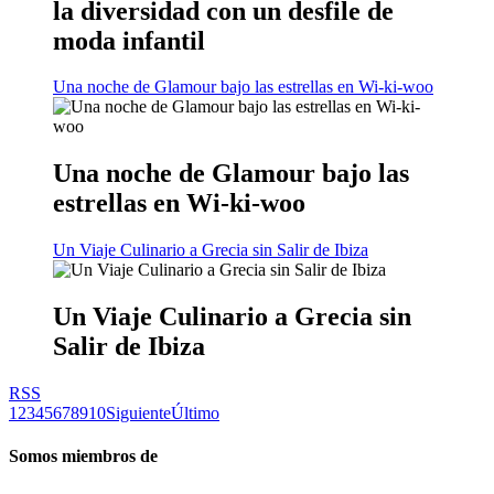
la diversidad con un desfile de
moda infantil
Una noche de Glamour bajo las estrellas en Wi-ki-woo
Una noche de Glamour bajo las
estrellas en Wi-ki-woo
Un Viaje Culinario a Grecia sin Salir de Ibiza
Un Viaje Culinario a Grecia sin
Salir de Ibiza
RSS
1
2
3
4
5
6
7
8
9
10
Siguiente
Último
Somos miembros de