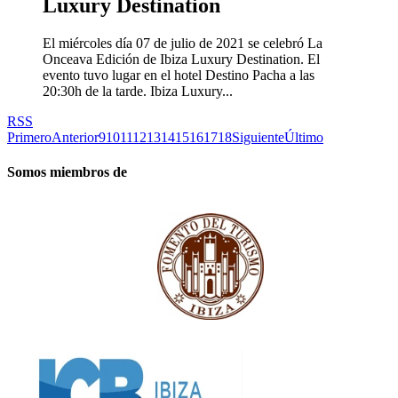
Luxury Destination
El miércoles día 07 de julio de 2021 se celebró La
Onceava Edición de Ibiza Luxury Destination. El
evento tuvo lugar en el hotel Destino Pacha a las
20:30h de la tarde. Ibiza Luxury...
RSS
Primero
Anterior
9
10
11
12
13
14
15
16
17
18
Siguiente
Último
Somos miembros de