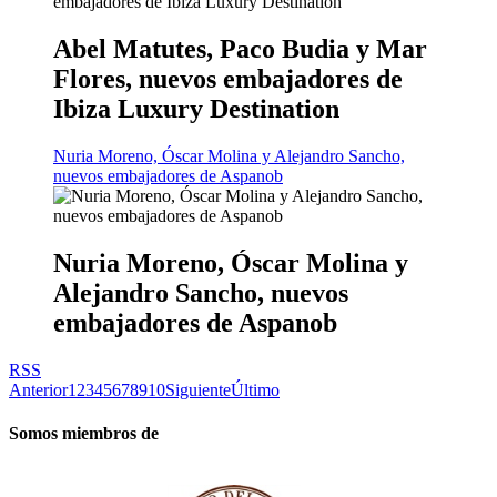
Abel Matutes, Paco Budia y Mar
Flores, nuevos embajadores de
Ibiza Luxury Destination
Nuria Moreno, Óscar Molina y Alejandro Sancho,
nuevos embajadores de Aspanob
Nuria Moreno, Óscar Molina y
Alejandro Sancho, nuevos
embajadores de Aspanob
RSS
Anterior
1
2
3
4
5
6
7
8
9
10
Siguiente
Último
Somos miembros de