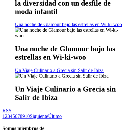
la diversidad con un desfile de
moda infantil
Una noche de Glamour bajo las estrellas en Wi-ki-woo
Una noche de Glamour bajo las
estrellas en Wi-ki-woo
Un Viaje Culinario a Grecia sin Salir de Ibiza
Un Viaje Culinario a Grecia sin
Salir de Ibiza
RSS
1
2
3
4
5
6
7
8
9
10
Siguiente
Último
Somos miembros de