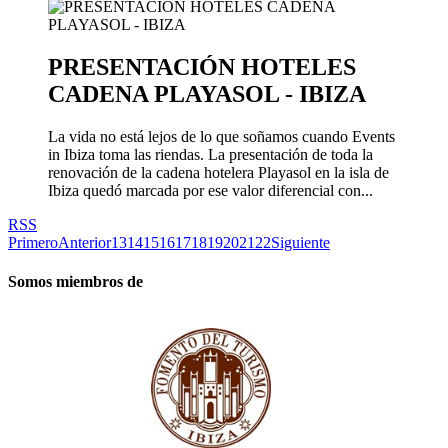
PRESENTACIÓN HOTELES
CADENA PLAYASOL - IBIZA
La vida no está lejos de lo que soñamos cuando Events
in Ibiza toma las riendas. La presentación de toda la
renovación de la cadena hotelera Playasol en la isla de
Ibiza quedó marcada por ese valor diferencial con...
RSS
Primero
Anterior
13
14
15
16
17
18
19
20
21
22
Siguiente
Somos miembros de