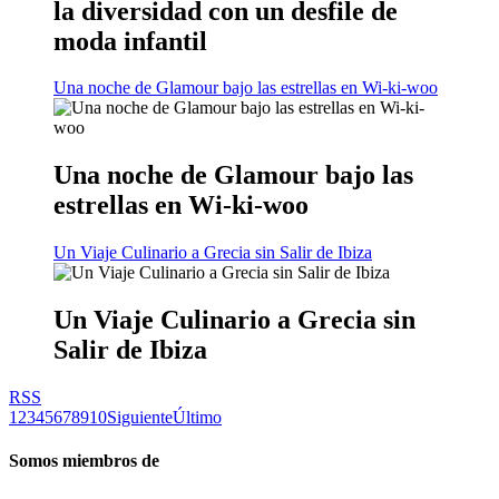
la diversidad con un desfile de
moda infantil
Una noche de Glamour bajo las estrellas en Wi-ki-woo
Una noche de Glamour bajo las
estrellas en Wi-ki-woo
Un Viaje Culinario a Grecia sin Salir de Ibiza
Un Viaje Culinario a Grecia sin
Salir de Ibiza
RSS
1
2
3
4
5
6
7
8
9
10
Siguiente
Último
Somos miembros de