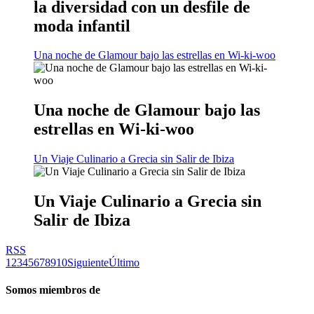
la diversidad con un desfile de
moda infantil
Una noche de Glamour bajo las estrellas en Wi-ki-woo
Una noche de Glamour bajo las
estrellas en Wi-ki-woo
Un Viaje Culinario a Grecia sin Salir de Ibiza
Un Viaje Culinario a Grecia sin
Salir de Ibiza
RSS
1
2
3
4
5
6
7
8
9
10
Siguiente
Último
Somos miembros de