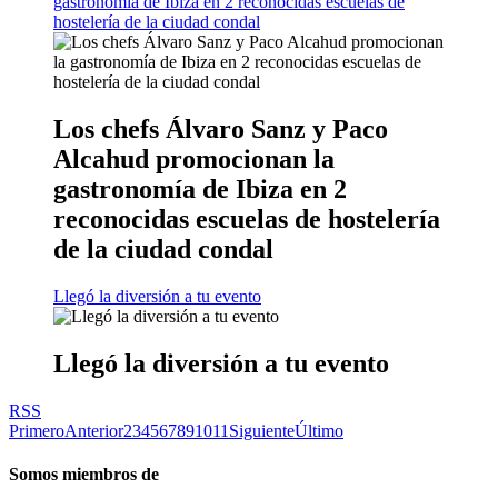
gastronomía de Ibiza en 2 reconocidas escuelas de
hostelería de la ciudad condal
Los chefs Álvaro Sanz y Paco
Alcahud promocionan la
gastronomía de Ibiza en 2
reconocidas escuelas de hostelería
de la ciudad condal
Llegó la diversión a tu evento
Llegó la diversión a tu evento
RSS
Primero
Anterior
2
3
4
5
6
7
8
9
10
11
Siguiente
Último
Somos miembros de