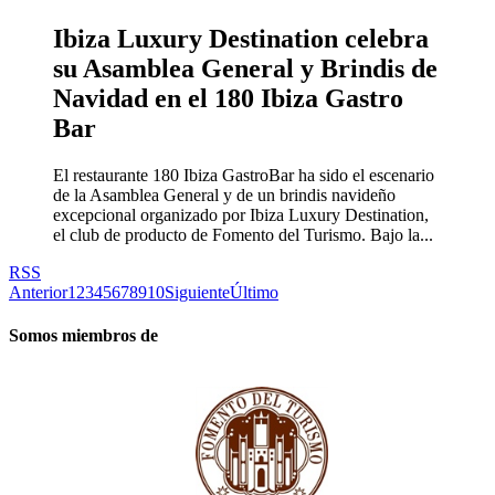
Ibiza Luxury Destination celebra
su Asamblea General y Brindis de
Navidad en el 180 Ibiza Gastro
Bar
El restaurante 180 Ibiza GastroBar ha sido el escenario
de la Asamblea General y de un brindis navideño
excepcional organizado por Ibiza Luxury Destination,
el club de producto de Fomento del Turismo. Bajo la...
RSS
Anterior
1
2
3
4
5
6
7
8
9
10
Siguiente
Último
Somos miembros de