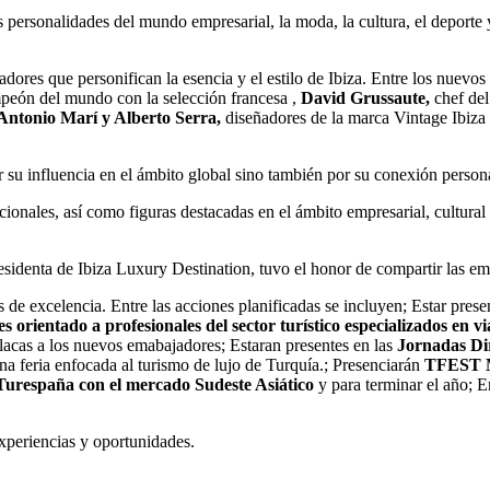
as personalidades del mundo empresarial, la moda, la cultura, el deporte
dores que personifican la esencia y el estilo de Ibiza. Entre los nue
peón del mundo con la selección francesa ,
David Grussaute,
chef del
Antonio Marí y Alberto Serra,
diseñadores de la marca Vintage Ibiza
su influencia en el ámbito global sino también por su conexión personal
acionales, así como figuras destacadas en el ámbito empresarial, cultur
denta de Ibiza Luxury Destination, tuvo el honor de compartir las em
 de excelencia. Entre las acciones planificadas se incluyen; Estar prese
es orientado a profesionales del sector turístico especializados en vi
lacas a los nuevos emabajadores; Estaran presentes en las
Jornadas Di
na feria enfocada al turismo de lujo de Turquía.; Presenciarán
TFEST M
Turespaña con el mercado Sudeste Asiático
y para terminar el año; E
xperiencias y oportunidades.