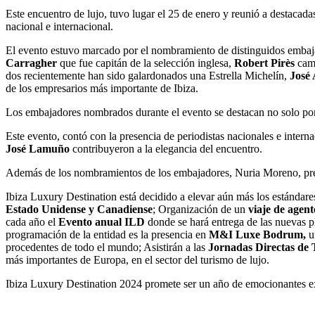
Este encuentro de lujo, tuvo lugar el 25 de enero y reunió a destacad
nacional e internacional.
El evento estuvo marcado por el nombramiento de distinguidos embaja
Carragher
que fue capitán de la selección inglesa,
Robert Pirès
cam
dos recientemente han sido galardonados una Estrella Michelín,
José 
de los empresarios más importante de Ibiza.
Los embajadores nombrados durante el evento se destacan no solo por 
Este evento, contó con la presencia de periodistas nacionales e intern
José Lamuño
contribuyeron a la elegancia del encuentro.
Además de los nombramientos de los embajadores, Nuria Moreno, presi
Ibiza Luxury Destination está decidido a elevar aún más los estándares
Estado Unidense y Canadiense
; Organización de un
viaje de agent
cada año el
Evento anual ILD
donde se hará entrega de las nuevas p
programación de la entidad es la presencia en
M&I Luxe Bodrum,
u
procedentes de todo el mundo; Asistirán a las
Jornadas Directas de 
más importantes de Europa, en el sector del turismo de lujo.
Ibiza Luxury Destination 2024 promete ser un año de emocionantes e