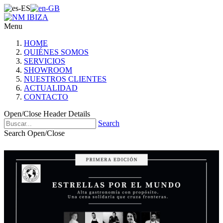
Menu
HOME
QUIÉNES SOMOS
SERVICIOS
SHOWROOM
NUESTROS CLIENTES
ACTUALIDAD
CONTACTO
Open/Close Header Details
Search
Search Open/Close