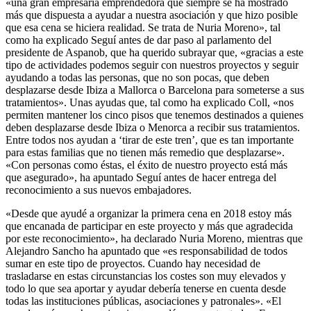
«una gran empresaria emprendedora que siempre se ha mostrado
más que dispuesta a ayudar a nuestra asociación y que hizo posible
que esa cena se hiciera realidad. Se trata de Nuria Moreno», tal
como ha explicado Seguí antes de dar paso al parlamento del
presidente de Aspanob, que ha querido subrayar que, «gracias a este
tipo de actividades podemos seguir con nuestros proyectos y seguir
ayudando a todas las personas, que no son pocas, que deben
desplazarse desde Ibiza a Mallorca o Barcelona para someterse a sus
tratamientos». Unas ayudas que, tal como ha explicado Coll, «nos
permiten mantener los cinco pisos que tenemos destinados a quienes
deben desplazarse desde Ibiza o Menorca a recibir sus tratamientos.
Entre todos nos ayudan a ‘tirar de este tren’, que es tan importante
para estas familias que no tienen más remedio que desplazarse».
«Con personas como éstas, el éxito de nuestro proyecto está más
que asegurado», ha apuntado Seguí antes de hacer entrega del
reconocimiento a sus nuevos embajadores.
«Desde que ayudé a organizar la primera cena en 2018 estoy más
que encanada de participar en este proyecto y más que agradecida
por este reconocimiento», ha declarado Nuria Moreno, mientras que
Alejandro Sancho ha apuntado que «es responsabilidad de todos
sumar en este tipo de proyectos. Cuando hay necesidad de
trasladarse en estas circunstancias los costes son muy elevados y
todo lo que sea aportar y ayudar debería tenerse en cuenta desde
todas las instituciones públicas, asociaciones y patronales». «El