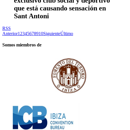
exclusivo club social y deportivo
que está causando sensación en
Sant Antoni
RSS
Anterior
1
2
3
4
5
6
7
8
9
10
Siguiente
Último
Somos miembros de