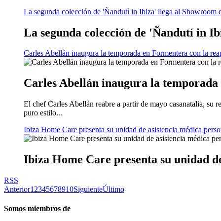
La segunda colección de 'Ñandutí in Ibiza' llega al Showroom
La segunda colección de 'Ñandutí in I
Carles Abellán inaugura la temporada en Formentera con la reape
Carles Abellán inaugura la temporada 
El chef Carles Abellán reabre a partir de mayo casanatalia, su r
puro estilo...
Ibiza Home Care presenta su unidad de asistencia médica persona
Ibiza Home Care presenta su unidad de 
RSS
Anterior
1
2
3
4
5
6
7
8
9
10
Siguiente
Último
Somos miembros de