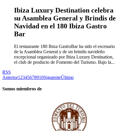
Ibiza Luxury Destination celebra
su Asamblea General y Brindis de
Navidad en el 180 Ibiza Gastro
Bar
El restaurante 180 Ibiza GastroBar ha sido el escenario
de la Asamblea General y de un brindis navideño
excepcional organizado por Ibiza Luxury Destination,
el club de producto de Fomento del Turismo. Bajo la...
RSS
Anterior
1
2
3
4
5
6
7
8
9
10
Siguiente
Último
Somos miembros de