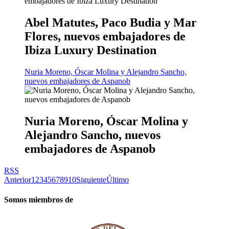
Abel Matutes, Paco Budia y Mar
Flores, nuevos embajadores de
Ibiza Luxury Destination
Nuria Moreno, Óscar Molina y Alejandro Sancho,
nuevos embajadores de Aspanob
Nuria Moreno, Óscar Molina y
Alejandro Sancho, nuevos
embajadores de Aspanob
RSS
Anterior
1
2
3
4
5
6
7
8
9
10
Siguiente
Último
Somos miembros de