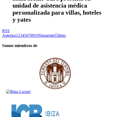
unidad de asistencia médica
personalizada para villas, hoteles
y yates
RSS
Anterior
1
2
3
4
5
6
7
8
9
10
Siguiente
Último
Somos miembros de